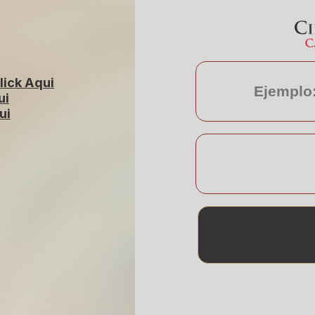
lick Aqui
ui
ui